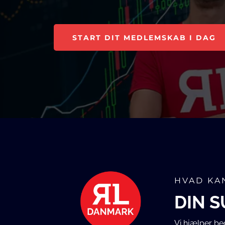
START DIT MEDLEMSKAB I DAG
HVAD KAN
DIN S
Vi hjælper be