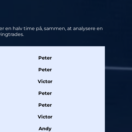
ger en halv time på, sammen, at analysere en
wingtrades.
Peter
Peter
Victor
Peter
Peter
Victor
Andy