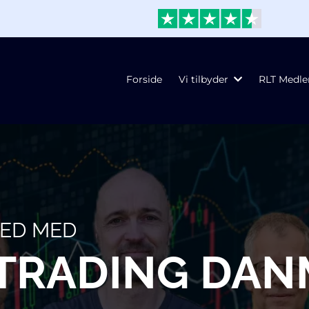
Forside
Vi tilbyder
RLT Medl
HED MED
E TRADING DA