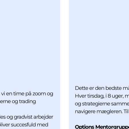
Dette er den bedste må
s vi en time på zoom og
Hver tirsdag, i 8 uger
ierne og trading
og strategierne sammen. 
navigere mægleren. Til
des og gradvist arbejder
 bliver succesfuld med
Options Mentorgruppen