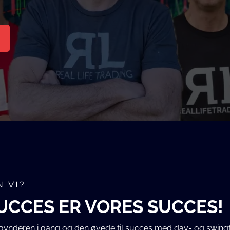
 VI?
UCCES ER VORES SUCCES!
gynderen i gang og den øvede til succes med day- og swingt