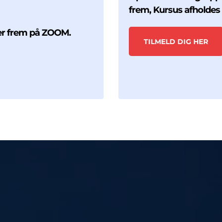
frem, Kursus afholde
er frem på ZOOM.
TILMELD DIG HER