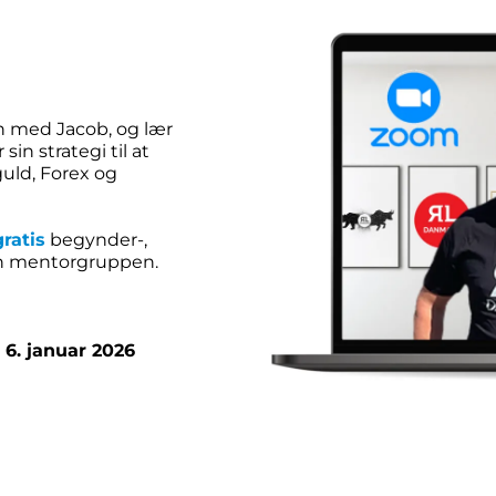
n med Jacob, og lær
in strategi til at
guld, Forex og
gratis
begynder-,
en mentorgruppen.
6. januar 2026