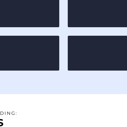
 viser alle vores
Fokus på at lær
vi køber, hvor vi
aktierne og tag
rfor
selv
atorer og
Et fællesskab, h
r kun er
hinanden, til al
at hjælpe
DING:
S