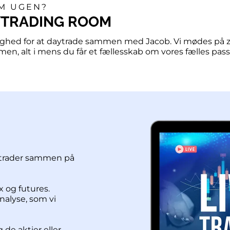
OM UGEN?
AYTRADING ROOM
ulighed for at daytrade sammen med Jacob. Vi mødes på
n, alt i mens du får et fællesskab om vores fælles pass
aytrader sammen på
x og futures.
nalyse, som vi
 de aktier eller