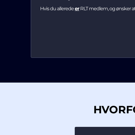
Hvis du allerede
er
RLT medlem, og ønsker at 
HVORFO