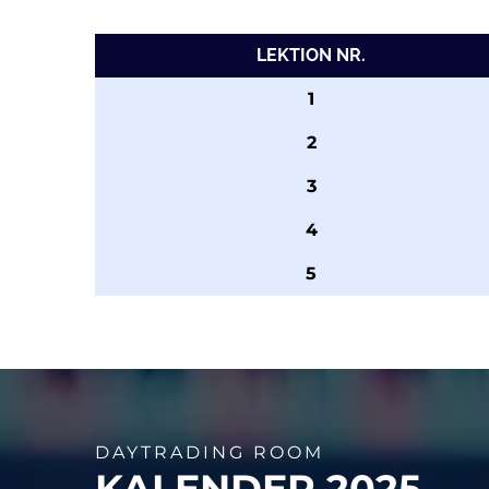
LEKTION NR.
1
2
3
4
5
DAYTRADING ROOM
KALENDER 2025