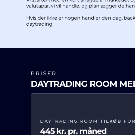
valutapar, vi vil handle, og planlægger de handl
Hvis der ikke er nogen handler den dag, backt
daytrading.
PRISER
DAYTRADING ROOM ME
DAYTRADING ROOM
TILKØB
FOR
445 kr. pr. måned