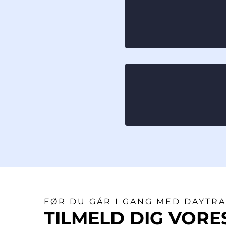
Vi forklarer og
handler - hvor 
sælger og hvo
Erfarne moder
medlemmer, de
interesseret i 
FØR DU GÅR I GANG MED DAYTRA
TILMELD DIG VORE