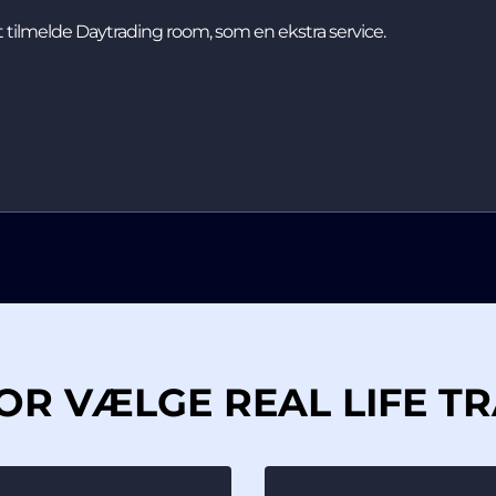
tilmelde Daytrading room, som en ekstra service.
R VÆLGE REAL LIFE T