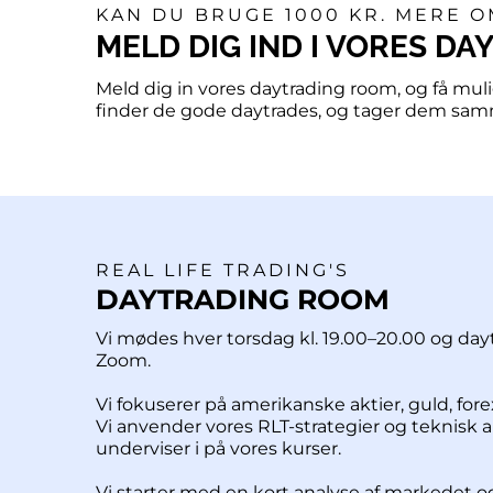
KAN DU BRUGE 1000 KR. MERE 
MELD DIG IND I VORES D
Meld dig in vores daytrading room, og få m
finder de gode daytrades, og tager dem samme
REAL LIFE TRADING'S
DAYTRADING ROOM
Vi mødes hver torsdag kl. 19.00–20.00 og d
Zoom.
Vi fokuserer på amerikanske aktier, guld, fore
Vi anvender vores RLT-strategier og teknisk a
underviser i på vores kurser.
Vi starter med en kort analyse af markedet og