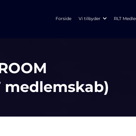
Forside
Vi tilbyder
RLT Medl
 ROOM
LT medlemskab)